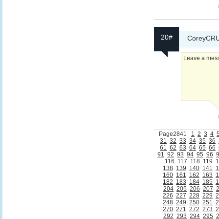
20#
CoreyCR
Leave a messa
Page2841
1
2
3
4
31
32
33
34
35
36
61
62
63
64
65
66
91
92
93
94
95
96
116
117
118
119
1
138
139
140
141
1
160
161
162
163
1
182
183
184
185
1
204
205
206
207
226
227
228
229
2
248
249
250
251
2
270
271
272
273
2
292
293
294
295