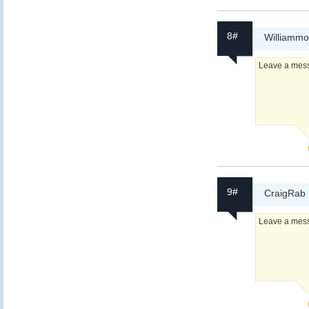
8#
Williamm
Leave a messa
9#
CraigRab
Leave a messa