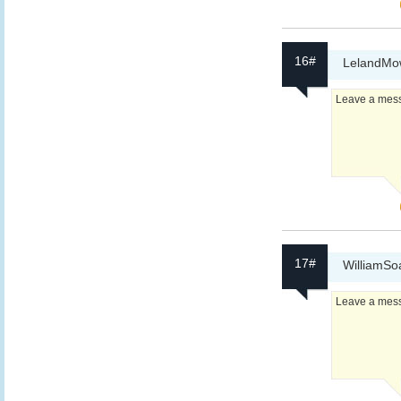
16#
LelandMo
Leave a messa
17#
WilliamSo
Leave a messa