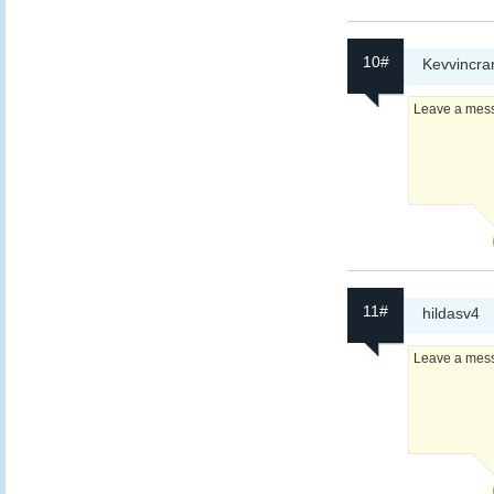
10#
Kevvincra
Leave a messa
11#
hildasv4
Leave a messa