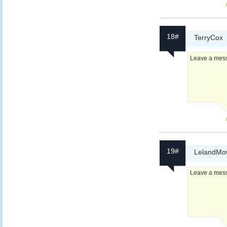
18#
TerryCox
Leave a messa
19#
LelandMo
Leave a messa