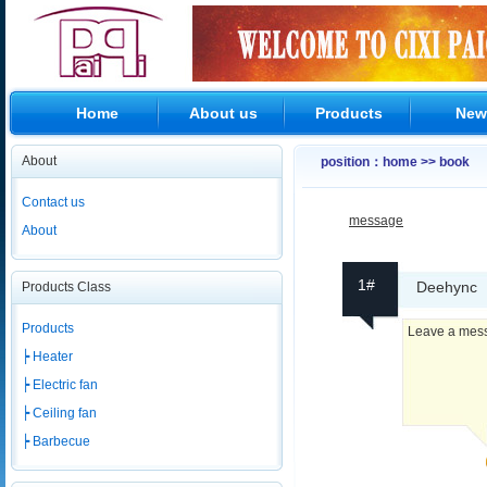
Home
About us
Products
New
About
position：home >> book
Contact us
message
About
1#
Deehync
Products Class
Products
Leave a messa
┝ Heater
┝ Electric fan
┝ Ceiling fan
┝ Barbecue