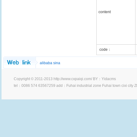
content
code：
alibaba
sina
Copyright © 2011-2013 http://www.cxpaiqi.com/
BY：
Yidacms
tel：0086 574 63567259 add：Fuhai industrial zone Fuhai town cixi city 