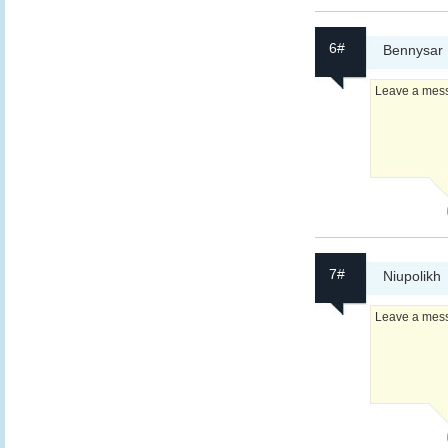
6#
Bennysar
Leave a messa
7#
Niupolikh
Leave a messa