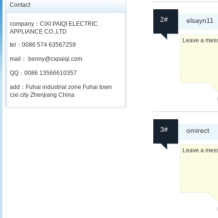
Contact
2#
elsayn11
company：CIXI PAIQI ELECTRIC
APPLIANCE CO.,LTD
Leave a messa
tel：0086 574 63567259
mail： benny@cxpaiqi.com
QQ：0086 13566610357
add：Fuhai industrial zone Fuhai town
cixi city Zhenjiang China
3#
omirect
Leave a messa