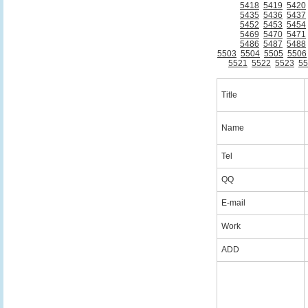
5418
5419
5420
5435
5436
5437
5452
5453
5454
5469
5470
5471
5486
5487
5488
5503
5504
5505
5506
5521
5522
5523
55
Title
Name
Tel
QQ
E-mail
Work
ADD