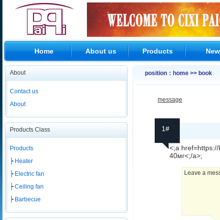
Home
About us
Products
New
About
position：home >> book
Contact us
message
About
1#
Products Class
<;a href=https:/
Products
40мг<;/a>;
┝ Heater
Leave a messa
┝ Electric fan
┝ Ceiling fan
┝ Barbecue