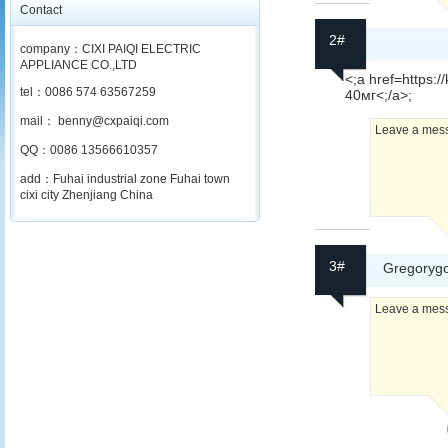
Contact
2#
company：CIXI PAIQI ELECTRIC
APPLIANCE CO.,LTD
<;a href=https:/
tel：0086 574 63567259
40мг<;/a>;
mail： benny@cxpaiqi.com
Leave a messa
QQ：0086 13566610357
add：Fuhai industrial zone Fuhai town
cixi city Zhenjiang China
3#
Gregoryg
Leave a messa