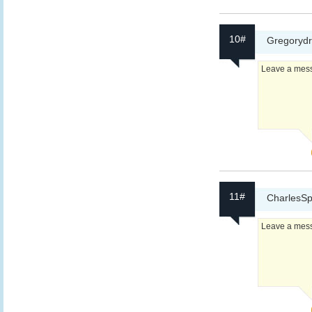
10#
Gregoryd
Leave a messa
11#
CharlesSp
Leave a messa