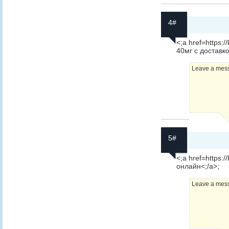
4#
<;a href=https:/
40мг с доставко
Leave a messa
5#
<;a href=https:/
онлайн<;/a>;
Leave a messa