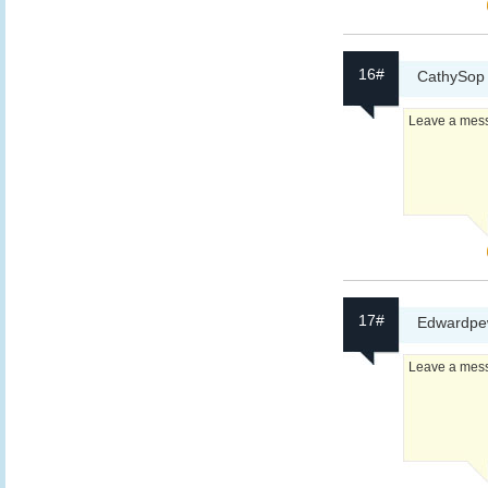
16#
CathySop
Leave a messa
17#
Edwardp
Leave a messa