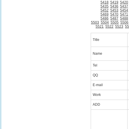
5418
5419
5420
5435
5436
5437
5452
5453
5454
5469
5470
5471
5486
5487
5488
5503
5504
5505
5506
5521
5522
5523
55
Title
Name
Tel
QQ
E-mail
Work
ADD