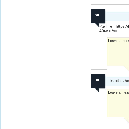
8#
<;a href=https:/
40мг<;/a>;
Leave a messa
9#
kupit-dzhe
Leave a messa