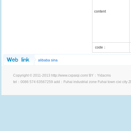
content
code：
alibaba
sina
Copyright © 2011-2013 http://www.cxpaiqi.com/
BY：
Yidacms
tel：0086 574 63567259 add：Fuhai industrial zone Fuhai town cixi city 