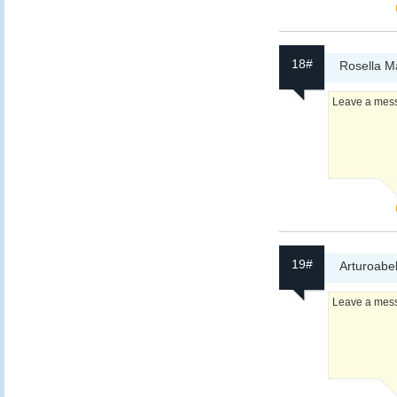
18#
Rosella Ma
Leave a messa
19#
Arturoabe
Leave a messa